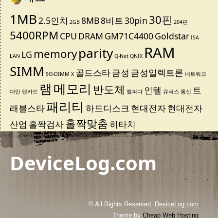
1MB
30핀
2.5인치
8MB
8비트
30pin
2GB
204핀
5400RPM
CPU
DRAM
GM71C4400
Goldstar
ISA
RAM
parity
memory
LG
LAN
Q-Net
QNIX
SIMM
골드스타
금성
금성일렉트론
SO-DIMM
X
네트워크
램
메모리
반도체
인텔
트
대만
랜카드
엘피다
큐닉스
통신
패리티
래블스타
하드디스크
현대전자
현대전자
홀짝맞춤
산업
홀짝검사
히타치
DeviceLog.com
© All Rights Reserved.
DeviceLog.com
Theme by
Cheap Web Hosting