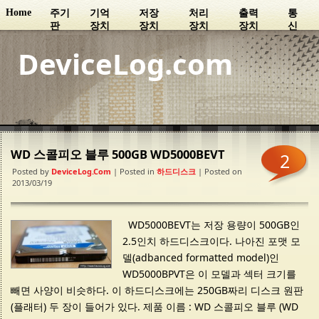
Home
주기
기억
저장
처리
출력
통
판
장치
장치
장치
장치
신
DeviceLog.com
WD 스콜피오 블루 500GB WD5000BEVT
2
Posted by
DeviceLog.com
| Posted in
하드디스크
| Posted on
2013/03/19
WD5000BEVT는 저장 용량이 500GB인
2.5인치 하드디스크이다. 나아진 포맷 모
델(adbanced formatted model)인
WD5000BPVT은 이 모델과 섹터 크기를
빼면 사양이 비슷하다. 이 하드디스크에는 250GB짜리 디스크 원판
(플래터) 두 장이 들어가 있다. 제품 이름 : WD 스콜피오 블루 (WD