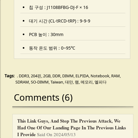
칩 구성 : J1108BFBG-DJ-F × 16
대기 시간 (CL-tRCD-tRP) : 9-9-9
PCB 높이 : 30mm
동작 온도 범위 : 0~95℃
Tags:
. DDR3
,
204핀
,
2GB
,
DDR
,
DIMM
,
ELPIDA
,
Notebook
,
RAM
,
SDRAM
,
SO-DIMM
,
Taiwan
,
대만
,
램
,
메모리
,
엘피다
Comments (6)
This Link Guys, And Stop The Previous Attack, We
Had One Of Our Landing Page In The Previous Links
I Provide
Said On 2024/05/13