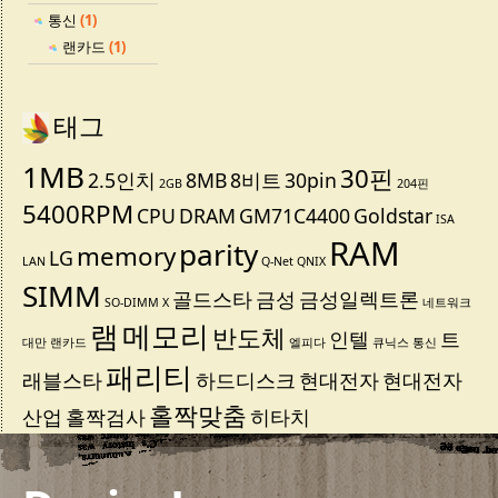
통신
(1)
랜카드
(1)
태그
1MB
30핀
2.5인치
8MB
8비트
30pin
2GB
204핀
5400RPM
CPU
DRAM
GM71C4400
Goldstar
ISA
RAM
parity
memory
LG
LAN
Q-Net
QNIX
SIMM
골드스타
금성
금성일렉트론
SO-DIMM
X
네트워크
램
메모리
반도체
인텔
트
대만
랜카드
엘피다
큐닉스
통신
패리티
래블스타
하드디스크
현대전자
현대전자
홀짝맞춤
산업
홀짝검사
히타치