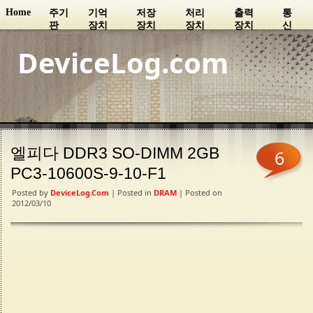
Home
주기
기억
저장
처리
출력
통
판
장치
장치
장치
장치
신
DeviceLog.com
엘피다 DDR3 SO-DIMM 2GB
6
PC3-10600S-9-10-F1
Posted by
DeviceLog.com
| Posted in
DRAM
| Posted on
2012/03/10