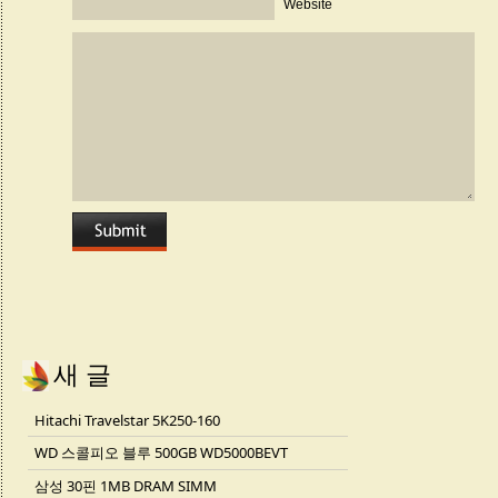
Website
새 글
Hitachi Travelstar 5K250-160
WD 스콜피오 블루 500GB WD5000BEVT
삼성 30핀 1MB DRAM SIMM